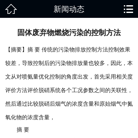


新闻动态
网站首页

关于我们
固体废弃物燃烧污染的控制方法
产品中心
【摘要】摘 要 传统的污染物排放控制方法控制效果
废旧知识
较差，导致控制后的污染物排放量也较多，因此，本
回收范围
文从对喷氨量优化控制的角度出发，首先采用相关度
服务项目
评价方法评价脱硝系统各个工况参数之间的关联性，
新闻动态
然后通过比较脱硝后烟气的浓度含量和原始烟气中氮
氧化物的浓度含量，
免责说明
摘 要