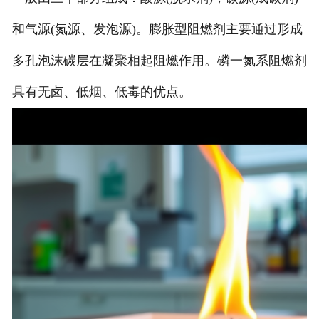
和气源(氮源、发泡源)。膨胀型阻燃剂主要通过形成
多孔泡沫碳层在凝聚相起阻燃作用。磷一氮系阻燃剂
具有无卤、低烟、低毒的优点。