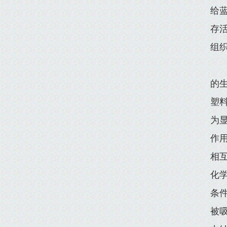
给蓝
存活
组
的
塑
为
作
相
化
条
被