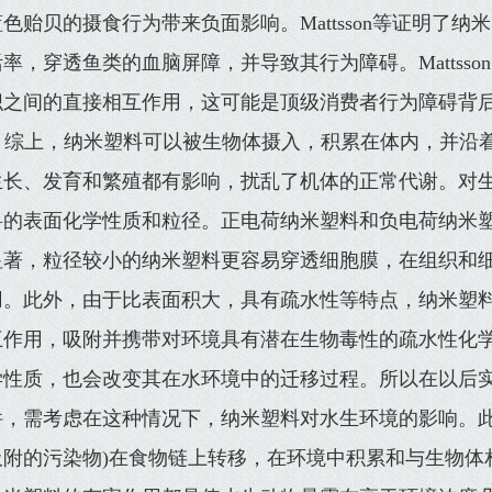
色贻贝的摄食行为带来负面影响。Mattsson等证明了
率，穿透鱼类的血脑屏障，并导致其行为障碍。Mattss
织之间的直接相互作用，这可能是顶级消费者行为障碍背
综上，纳米塑料可以被生物体摄入，积累在体内，并沿
生长、发育和繁殖都有影响，扰乱了机体的正常代谢。对
料的表面化学性质和粒径。正电荷纳米塑料和负电荷纳米
显著，粒径较小的纳米塑料更容易穿透细胞膜，在组织和
用。此外，由于比表面积大，具有疏水性等特点，纳米塑
互作用，吸附并携带对环境具有潜在生物毒性的疏水性化
学性质，也会改变其在水环境中的迁移过程。所以在以后
件，需考虑在这种情况下，纳米塑料对水生环境的影响。此
吸附的污染物)在食物链上转移，在环境中积累和与生物体