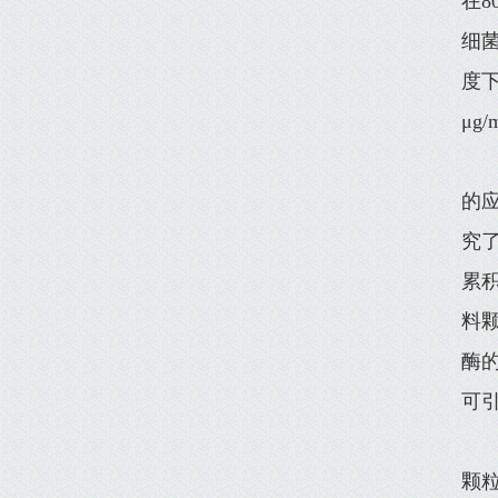
在8
细菌
度下
μg
的
究
累积
料
酶
可
颗