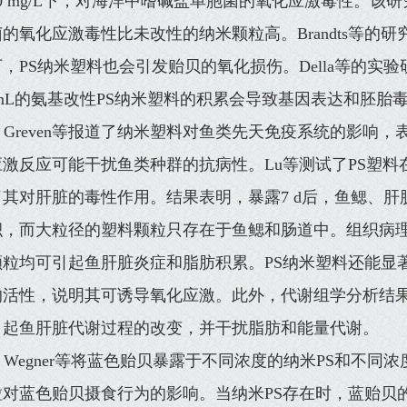
0 mg/L下，对海洋中嗜碱盐单胞菌的氧化应激毒性。该
的氧化应激毒性比未改性的纳米颗粒高。Brandts等的
，PS纳米塑料也会引发贻贝的氧化损伤。Della等的实验
/mL的氨基改性PS纳米塑料的积累会导致基因表达和胚胎
Greven等报道了纳米塑料对鱼类先天免疫系统的影响，
应激反应可能干扰鱼类种群的抗病性。Lu等测试了PS塑
了其对肝脏的毒性作用。结果表明，暴露7 d后，鱼鳃、
，而大粒径的塑料颗粒只存在于鱼鳃和肠道中。组织病理学分析
颗粒均可引起鱼肝脏炎症和脂肪积累。PS纳米塑料还能显
的活性，说明其可诱导氧化应激。此外，代谢组学分析结果
引起鱼肝脏代谢过程的改变，并干扰脂肪和能量代谢。
Wegner等将蓝色贻贝暴露于不同浓度的纳米PS和不同浓度
粒对蓝色贻贝摄食行为的影响。当纳米PS存在时，蓝贻贝