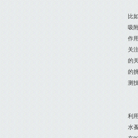
比
吸
作
关
的
的
测
利
水蚤