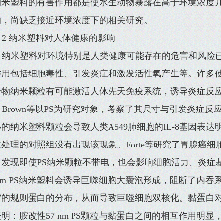
纳米塑料的有害作用都是使水生动物暴露在高于环境浓度
的，尚缺乏接近环境浓度下的相关研究。
2 纳米塑料对人体健康的影响
纳米塑料对环境特别是人类健康可能存在的危害和风险
作用包括细胞毒性、引发炎症和激发活性氧产生等。许多
合物纳米颗粒有可能激活人体先天免疫系统，诱导炎症反
Brown等以PS为研究对象，考察了其尺寸与引发炎症
的纳米塑料颗粒会导致人类A549肺细胞的IL-8基因表
处理的对照组没有出现该现象。Forte等研究了胃腺癌细
，发现即使PS纳米颗粒不带电，也会影响细胞活力、炎症基
 nm PS纳米塑料会诱导巨噬细胞大囊泡形成，阻断了内
需的规则蛋白的分布，从而导致巨噬细胞双核化。黏蛋白对
明：胺改性57 nm PS颗粒与黏蛋白之间的相互作用明