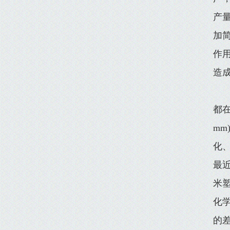
产量
加
作
造
都
m
化、
最
米
化
的