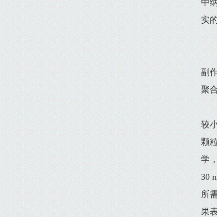
中
实
副
聚
较小
颗粒
学
30
所
果表