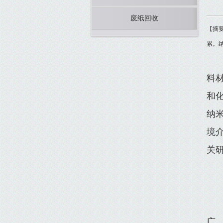
废纸回收
【摘
累。
料
和
纳
境
关
广