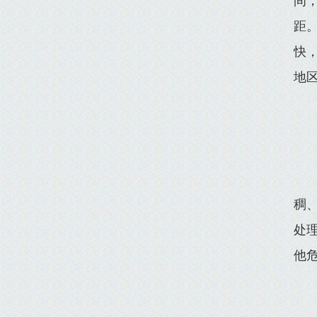
间
距
快
地
稠
处
他