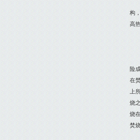
构
高
险
在
上
烧
烧
焚