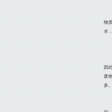
物
水
因
废
多