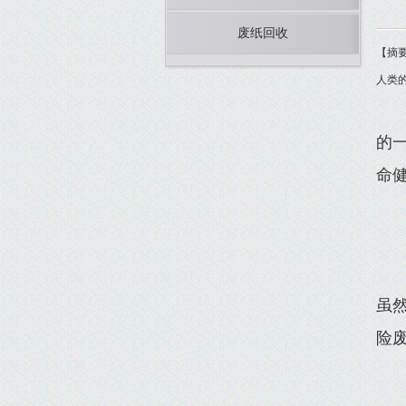
废纸回收
【摘
人类
的
命
虽
险