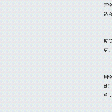
害
适
度
更
用
处
单