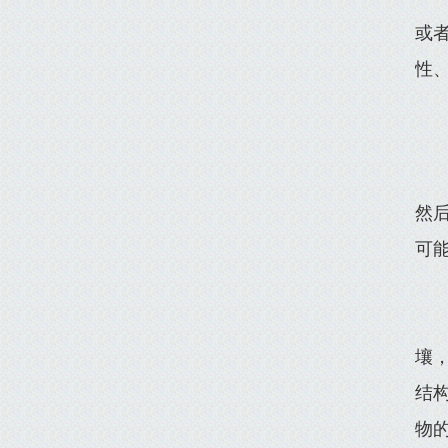
或
性
然
可
壤
结
物