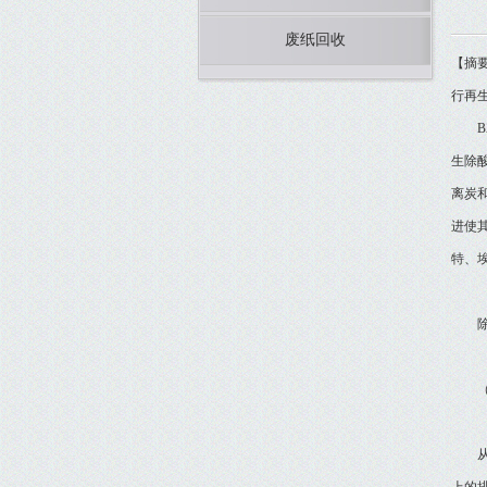
废纸回收
【摘
行再
BZ
生除
离炭
进使
特、
除酸
（一
从装