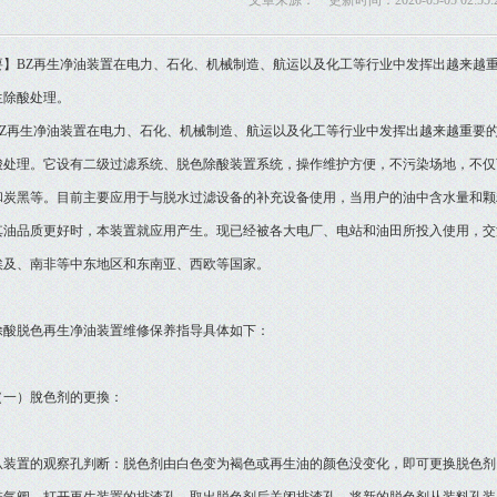
文章来源： 更新时间：2026-05-05 02:55:
要】BZ再生净油装置在电力、石化、机械制造、航运以及化工等行业中发挥出越来越
生除酸处理。
再生净油装置在电力、石化、机械制造、航运以及化工等行业中发挥出越来越重要的
酸处理。它设有二级过滤系统、脱色除酸装置系统，操作维护方便，不污染场地，不仅
和炭黑等。目前主要应用于与脱水过滤设备的补充设备使用，当用户的油中含水量和颗
其油品质更好时，本装置就应用产生。现已经被各大电厂、电站和油田所投入使用，交
埃及、南非等中东地区和东南亚、西欧等国家。
脱色再生净油装置维修保养指导具体如下：
）脫色剂的更換：
置的观察孔判断：脱色剂由白色变为褐色或再生油的颜色没变化，即可更换脱色剂