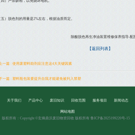
）严禁缺相，以免烧坏电机。
）脱色剂的用量是2%左右，根据油质而定。
【返回列表】
上一篇 : 使用废塑料助剂应注意这4大关键因素
下一篇 : 塑料瓶包装要提升自我才能避免被列入禁塑
关于我们
产品中心
废旧知识
回收范围
服务项目
新闻动态
网站地图
版权所有：Copyright ©玄熵鼎沃废旧物资回收 版权所有 鲁ICP备2025199220号-15