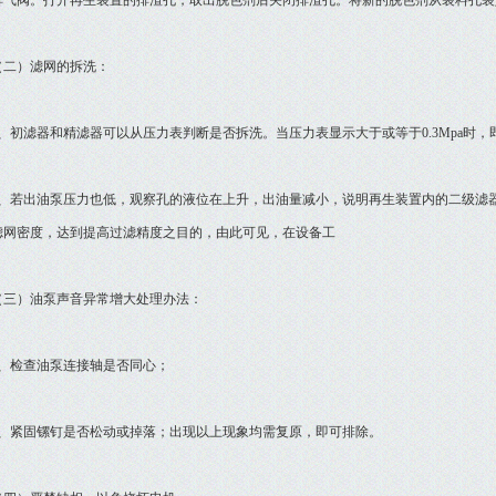
排气阀。打开再生装置的排渣孔，取出脱色剂后关闭排渣孔。将新的脱色剂从装料孔装
）滤网的拆洗：
初滤器和精滤器可以从压力表判断是否拆洗。当压力表显示大于或等于0.3Mpa时，
若出油泵压力也低，观察孔的液位在上升，出油量减小，说明再生装置内的二级滤器
滤网密度，达到提高过滤精度之目的，由此可见，在设备工
）油泵声音异常增大处理办法：
检查油泵连接轴是否同心；
紧固镙钉是否松动或掉落；出现以上现象均需复原，即可排除。