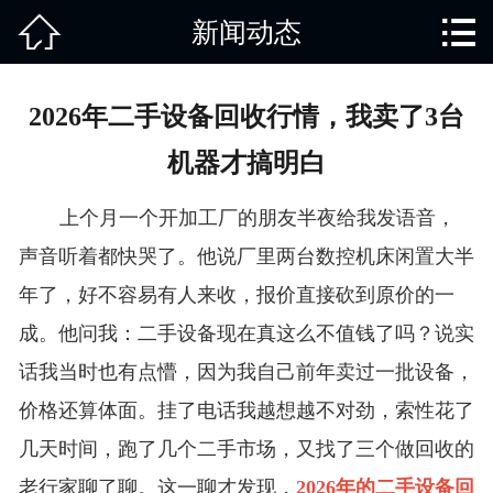


新闻动态
网站首页

关于我们
2026年二手设备回收行情，我卖了3台
产品中心
机器才搞明白
废旧知识
上个月一个开加工厂的朋友半夜给我发语音，
回收范围
声音听着都快哭了。他说厂里两台数控机床闲置大半
年了，好不容易有人来收，报价直接砍到原价的一
服务项目
成。他问我：二手设备现在真这么不值钱了吗？说实
新闻动态
话我当时也有点懵，因为我自己前年卖过一批设备，
价格还算体面。挂了电话我越想越不对劲，索性花了
免责说明
几天时间，跑了几个二手市场，又找了三个做回收的
老行家聊了聊。这一聊才发现，
2026年的二手设备回