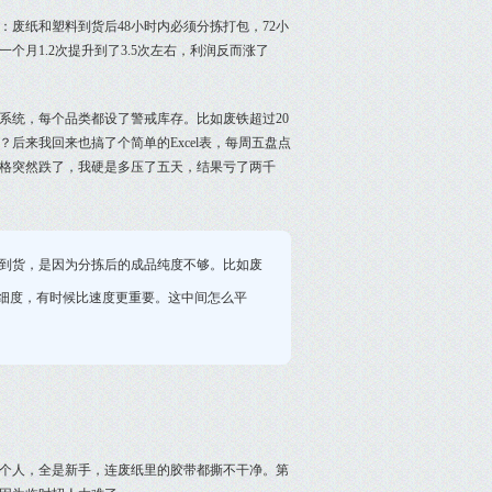
：废纸和塑料到货后48小时内必须分拣打包，72小
月1.2次提升到了3.5次左右，利润反而涨了
个系统，每个品类都设了警戒库存。比如废铁超过20
后来我回来也搞了个简单的Excel表，每周五盘点
格突然跌了，我硬是多压了五天，结果亏了两千
到货，是因为分拣后的成品纯度不够。比如废
精细度，有时候比速度更重要。这中间怎么平
个人，全是新手，连废纸里的胶带都撕不干净。第