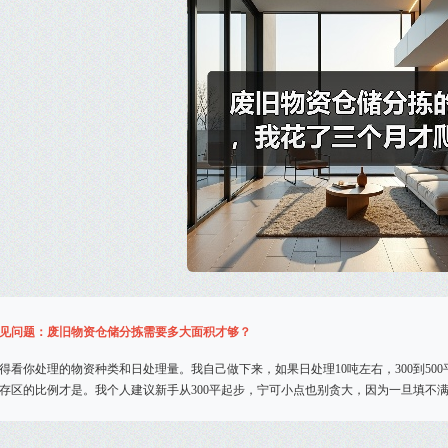
见问题：废旧物资仓储分拣需要多大面积才够？
得看你处理的物资种类和日处理量。我自己做下来，如果日处理10吨左右，300到50
存区的比例才是。我个人建议新手从300平起步，宁可小点也别贪大，因为一旦填不