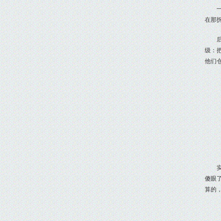
在那
级：
他们
傻眼
算的