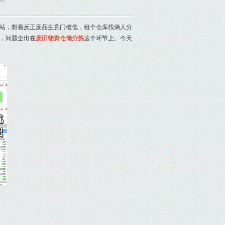
08
站，想着反正废品生意门槛低，租个仓库找俩人分
，问题全出在
废旧物资仓储分拣
这个环节上。今天