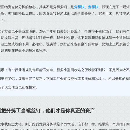
废旧物资仓储分拣的核心，其实不是分得多细，是
分得快、走得快
。我现在定了个规矩
出货。哪怕价格低点也出，因为资金转起来比那点差价重要多了。实测下来，周转率从一个
以上。
这个方法也不是我发明的。2026年年初我去苏州参观了一个做得不错的场子，他们有
自动提醒出货，废纸超过15吨也一样。我当时心想，这不就跟我妈收拾冰箱一个道理吗？
，超过警戒线的下周一必须出。说实话，执行起来也有翻车的时候，比如上上周废铜价
所以我现在也做不到每次都完美。
提示：
有个行业潜规则你可能不知道。很多小型回收站之所以赚不到钱，不是因为收不
铜里混了铝，废纸里混了塑料，下游工厂会直接拒收或者压价30%以上。所以分拣的
衡？说实话我也还在摸索。
别把分拣工当螺丝钉，他们才是你真正的资产
这事我犯过大错。刚开始我觉得分拣就是个力气活，谁干都一样。结果第一个月招了四