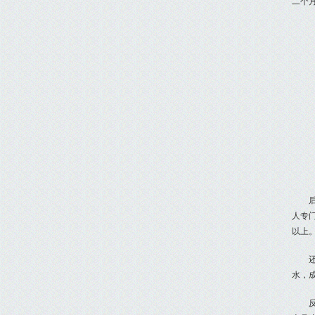
二个
人专
以上
水，