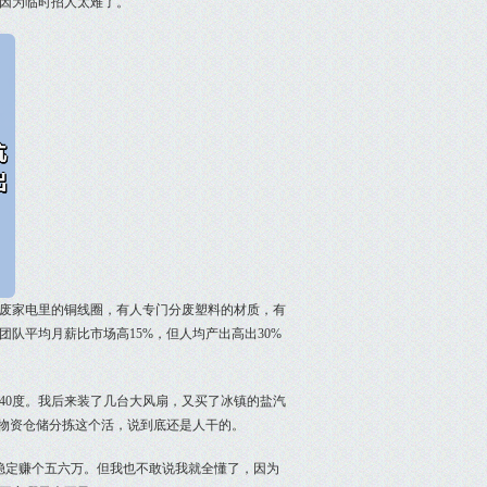
因为临时招人太难了。
废家电里的铜线圈，有人专门分废塑料的材质，有
队平均月薪比市场高15%，但人均产出高出30%
40度。我后来装了几台大风扇，又买了冰镇的盐汽
旧物资仓储分拣这个活，说到底还是人干的。
稳定赚个五六万。但我也不敢说我就全懂了，因为