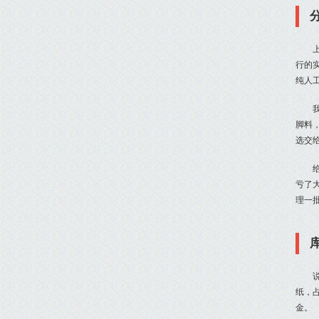
行的
纯人
脚料
选交
亏了
理一
纸，
金。