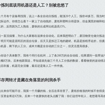
分拣到底该用机器还是人工？别被忽悠了
上个月有个设备商找我，说上一条全自动分拣线，能顶20个人工。报价40多万。我当
实际运作。你猜怎么着？一家上了自动线的，废纸和塑料分得是快，但金属里的铜和铝
工的，反而因为工人熟练，废铁的出成率比机器高15%。
我一直没搞懂，为什么大家都在追捧全自动化。后来我想明白了，废旧物资仓储分拣这
，明天可能是居民区的混合垃圾，后天又是拆迁工地的建材。机器是按程序走的，但废
给机器，剩下的人工分。成本大概是全自动的三分之一，但灵活度高很多。
给你说个具体数字。我有个同行在杭州，上了条200万的全自动线，结果遇到一批带油
大概8万块。后来他跟我说，早知道就先做三个月人工分拣的数据，看看物资的波动情
批旧衣服，机器完全没辙，最后还是靠人工一件件挑。
库存周转才是藏在角落里的利润杀手
说出来你可能不信，我第一个月赚的钱，全压在库存里了。废纸价格涨的时候不舍得卖
占压资金将近6万块。后来一个收废铁的老头点醒了我：你们这些年轻人，老想着等高