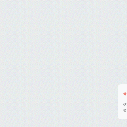
常
这
暂