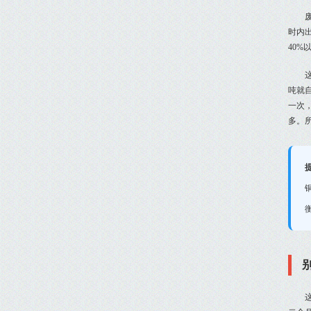
时内
40%
吨就
一次
多。