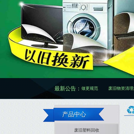
最新公告：
更准确
废旧物资处置怎么做更规范
废旧物资清理怎么做更高效
产品中心
废旧塑料回收