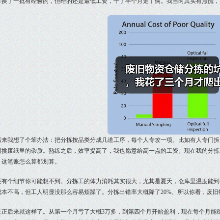
月换了一批有经验的，但给的还是最低工资，干了半个月走了俩。我当时其实有点慌，
后来我想了个笨办法：把分拣按品类分成几道工序，每个人专攻一项。比如有人专门拆
门挑废纸里的杂质。熟练之后，效率提高了，我也愿意给高一点的工资。现在我的分拣团
。这笔账怎么算都划算。
还有个细节你可能想不到。分拣工的体力消耗其实很大，尤其是夏天，仓库里温度能到
成本不高，但工人明显没那么容易烦躁了。分拣出错率大概降了20%。所以你看，废
反正后来就这样了。从第一个月亏了大概3万多，到第四个月开始盈利，现在每个月能