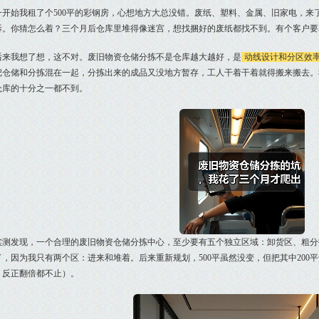
一开始我租了个500平的彩钢房，心想地方大总没错。废纸、塑料、金属、旧家电，来
拆。你猜怎么着？三个月后仓库里堆得像迷宫，想找捆好的废纸都找不到。有个客户要
后来我想了想，这不对。废旧物资仓储分拣不是仓库越大越好，是
动线设计和分区效
把仓储和分拣混在一起，分拣出来的成品又没地方暂存，工人干着干着就得搬来搬去。
仓库的十分之一都不到。
实测发现，一个合理的废旧物资仓储分拣中心，至少要有五个独立区域：卸货区、粗分
了，因为我只有两个区：进来和堆着。后来重新规划，500平虽然没变，但把其中200
，反正翻倍都不止）。