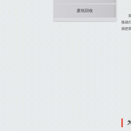
废纸回收
拣就
就把