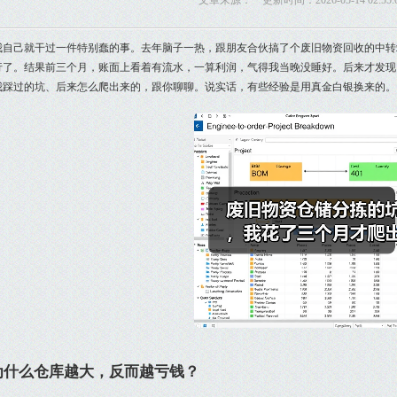
文章来源： 更新时间：2026-05-14 02:55:
我自己就干过一件特别蠢的事。去年脑子一热，跟朋友合伙搞了个废旧物资回收的中转
行了。结果前三个月，账面上看着有流水，一算利润，气得我当晚没睡好。后来才发现
我踩过的坑、后来怎么爬出来的，跟你聊聊。说实话，有些经验是用真金白银换来的。
为什么仓库越大，反而越亏钱？