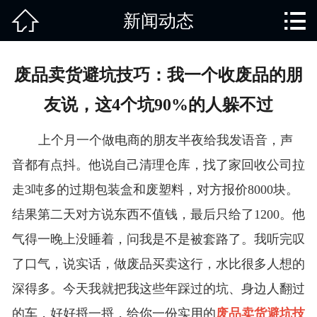


新闻动态
网站首页

关于我们
废品卖货避坑技巧：我一个收废品的朋
产品中心
友说，这4个坑90%的人躲不过
废旧知识
上个月一个做电商的朋友半夜给我发语音，声
回收范围
音都有点抖。他说自己清理仓库，找了家回收公司拉
走3吨多的过期包装盒和废塑料，对方报价8000块。
服务项目
结果第二天对方说东西不值钱，最后只给了1200。他
新闻动态
气得一晚上没睡着，问我是不是被套路了。我听完叹
了口气，说实话，做废品买卖这行，水比很多人想的
免责说明
深得多。今天我就把我这些年踩过的坑、身边人翻过
的车，好好捋一捋，给你一份实用的
废品卖货避坑技