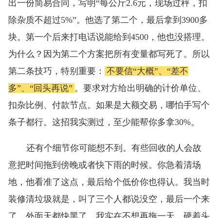
出一份简易合同，写明“每公斤2.6元，现场过秤，扣
除杂质不超过5%”。他选了第二个，最后拿到3900多
块。第一个后来打电话说能给到4500，他也没搭理。
为什么？因为第二个方案把所有变量都写死了。所以
第二条技巧，特别重要：
不要信“大概”、“差不
多”、“回头再说”
。要求对方给出明确的计价单位、
扣杂比例、付款节点。如果是大额交易，哪怕手写个
条子都行。这招我实测过，至少能帮你多拿30%。
还有个细节你可能想不到。有些回收的人会故
意把时间拖到傍晚或者快下雨的时候。你急着清场
地，他看准了这点，最后给个低价你也得认。我当时
装修清垃圾就是，叫了三个人都说没空，最后一个来
了，外面天都快黑了，我实在不想再拖一天，硬着头