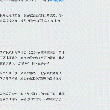
生资源行业前瞻不能只讲技术多牛，得讲
渠道的掌控
收站做账期垫资，然后锁定他们的出货渠道。你不
风控没做好，被几个回收站联手骗了200多万。
打包机都舍不得买。2026年的真实情况是，行业
厂区地面硬化、废水处理都做了更严的规定。我认
有资质的大厂当“黄牛”，利润直接砍半。
租个车间，别上来就买地建厂。把合规成本算清
光伏组件的拆解，或者专做工业污泥里的贵金属提
备把公司卖给一家上市公司了，问我值不值。我哪
也在关注这行，或者已经踩过坑，不妨跟我说说，