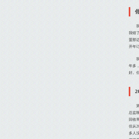
我错
盟那
开年
年多
好。
总监
回收
但从
多人