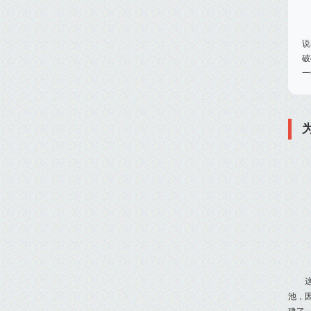
说
破
一
池，