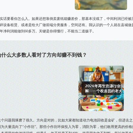
实话要看你怎么入。如果还想靠倒卖废纸箱赚差价，那基本没戏了，中间利润已经被
碎设备租赁、或者是给大厂做前端分类服务，空间还有。我认识的一个人就在县城做
年净利润能做到60多万。关键是你得懂行，不能当二道贩子。
为什么大多数人看对了方向却赚不到钱？
这个问题我琢磨了很久。方向是对的，比如大家都知道动力电池回收是金矿，但进去之
因为大量流向了“小作坊”。那些小作坊环保投入为零，消防为零，他们敢用更高的价格