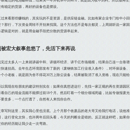
一条规范的电池破碎线，结果头一年开机率不到40%，就是因为收不到料。所以做再
没有稳定的货源，再好的设备也是摆设。
反过来看那些赚钱的，其实玩的不是资源，是供应链金融。比如有家企业专门给中小回
货？那行，下次资金周转不开别来找我。这个方法也不是每次都灵，上周就听说一家因为
体逻辑是对的，就是用金融手段把分散的货源串起来。
别被宏大叙事忽悠了，先活下来再说
我见过太多人一上来就讲碳中和、讲循环经济、讲千亿市场规模，结果自己连一台靠谱的
在快速抬高。去年生态环境部发布了新的《废钢铁加工行业准入条件》，对环保设备、
一个小老板，就是因为舍不得花30万上除尘设备，结果被取消了准入资格，现在只能给
所以我现在给朋友的建议特别实在：如果你真想进这行，先找一家正规的再生资源园区
看看自己的现金流能不能撑过前18个月。然后盯着一个细分领域死磕，比如专做报废
不要贪多，一个点打透了，自然有人来找你合作。
文章写到这里，其实我心里也没底。上个月那个收废品的老大哥又给我打电话，说他准
啊，这行变化太快，也许两年后回头看，今天的判断全是错的。反正就这样吧，如果你
定你的经历能让我少走一次弯路。