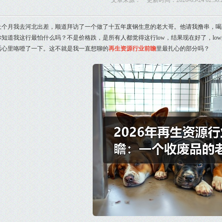
文章来源： 更新时间：2026-05-24 02:56:
上个月我去河北出差，顺道拜访了一个做了十五年废钢生意的老大哥。他请我撸串，喝
你知道我这行最怕什么吗？不是价格跌，是所有人都觉得这行low，结果现在好了，lo
话心里咯噔了一下。这不就是我一直想聊的
再生资源行业前瞻
里最扎心的部分吗？