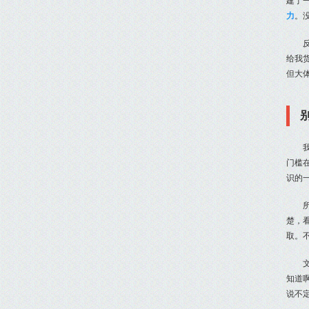
建了
力
。
给我
但大
门槛
识的
楚，
取。
知道
说不