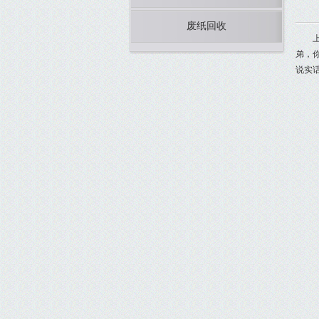
废纸回收
弟，
说实