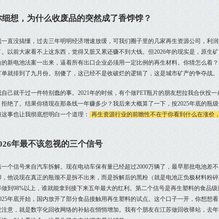
你细想，为什么收废品的突然成了香饽饽？
我一直没搞懂，过去三年明明经济增速放缓，可我们圈子里的几家再生资源公司，利润反
了。以前大家看不上这东西，觉得又脏又累还赚不到大钱。但2026年的现实是，原生
边的新电池法案一出来，逼着所有出口企业必须用一定比例的再生材料。你猜怎么着？
订单就排到了九月份。别傻了，这已经不是收破烂的逻辑了，这是城市矿产的争夺战。
我自己就干过一件特别蠢的事。2021年的时候，有个做PET瓶片的朋友想拉我合伙投
，拒绝了。结果你猜现在那条线一年赚多少？我后来大概算了一下，按2025年底的瓶级
但这事也让我彻底想明白一个道理：
再生资源行业的前瞻性不在于你看到什么在涨价
2026年最不该忽视的三个信号
第一个信号来自汽车拆解。现在电动车保有量已经超过2000万辆了，最早那批电池差
聊，他说现在真正的瓶颈不是拆不出来，而是拆解后的黑粉（就是电池正负极材料粉碎
率做到98%以上，谁就能拿到接下来五年最大的红利。第二个信号是再生塑料的食品
2025年底开始，国内放开了部分食品接触用再生塑料的试点。这个口子一开，你想想
没注意，就是数字化回收网络的补贴在悄悄增加。我有个朋友在江苏做回收驿站，去年