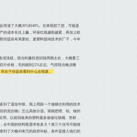
而涨了大概30%到40%。后来我想了想，可能是
矿产的成本在往上飙，环保红线越勒越紧，再加上欧
那些提前布局废铝、废塑料提纯技术的厂子，今年
一条清洗线，我当时嫌投资回报周期太长，大概要三
切片价格，毛利能到22%左右。气得我当晚没睡
，而在于你提前看到什么在报废。
不多到了退役年限。我上周跟一个做梯次利用的技术
后的混合物）怎么高效分选。谁能把锂、钴、镍的
级应用。以前回收来的塑料最多做做垃圾桶、管材，
看，全中国的饮料瓶需求有多大？第三个信号可能很
拿到了大概40来万的政府补贴，条件是接入他们的