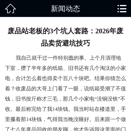


新闻动态
网站首页

关于我们
废品站老板的3个坑人套路：2026年废
产品中心
品卖货避坑技巧
废旧知识
我自己就干过一件特别蠢的事。上个月清理地
回收范围
下室，攒了半年多的纸箱、旧书还有几个淘汰的小家
电，合计怎么着也得卖个百八十块吧。结果你猜怎么
服务项目
着？收废品的大哥上门看了一眼，说纸箱受潮了不值
新闻动态
钱，旧书按斤称才三毛，那几个小家电“没铜没铁”不
收。最后称完给了我14块钱。我当时站在楼道里，手
免责说明
里攥着那14块钱，气得我当晚没睡好。后来跟一个做
了七八年废品回收的朋友聊，他才告诉我这里面的门