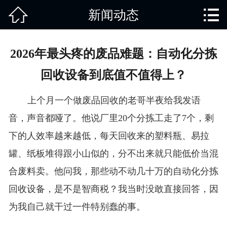


新闻动态
网站首页

关于我们
2026年最头疼的废品难题：自动化分拣
产品中心
回收设备到底值不值得上？
废旧知识
上个月一个做废品回收的老哥半夜给我发语
回收范围
音，声音都哑了。他说厂里20个分拣工走了7个，剩
下的人效率越来越低，每天回收来的塑料瓶、易拉
服务项目
罐、纸板堆得跟小山似的，分不出来就只能低价当混
新闻动态
合废料卖。他问我，那些动不动几十万的自动化分拣
回收设备，是不是智商税？我当时没敢直接回答，因
免责说明
为我自己就干过一件特别蠢的事。