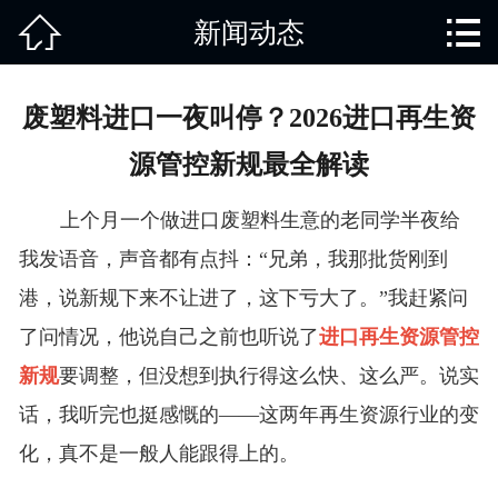


新闻动态
网站首页

关于我们
废塑料进口一夜叫停？2026进口再生资
产品中心
源管控新规最全解读
废旧知识
上个月一个做进口废塑料生意的老同学半夜给
回收范围
我发语音，声音都有点抖：“兄弟，我那批货刚到
港，说新规下来不让进了，这下亏大了。”我赶紧问
服务项目
了问情况，他说自己之前也听说了
进口再生资源管控
新闻动态
新规
要调整，但没想到执行得这么快、这么严。说实
话，我听完也挺感慨的——这两年再生资源行业的变
免责说明
化，真不是一般人能跟得上的。