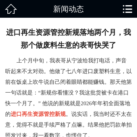


新闻动态
网站首页

关于我们
进口再生资源管控新规落地两个月，我
产品中心
那个做废料生意的表哥快哭了
废旧知识
上个月中旬，我表哥从宁波给我打电话，声音
回收范围
听起来不太对劲。他做了七八年进口废塑料生意，以
前在饭桌上吹牛说自己闭着眼睛都能赚钱。那天他第
服务项目
一句话就是：“新规你看懂没？我这批货被卡在港口
新闻动态
快一个月了。” 他说的新规就是2026年年初全面落地
的
进口再生资源管控新规
。说实话，我当时还不太在
免责说明
意，觉得不就是手续严格了点嘛。结果他把罚款单拍
照发过来，我一看数字，也愣住了。