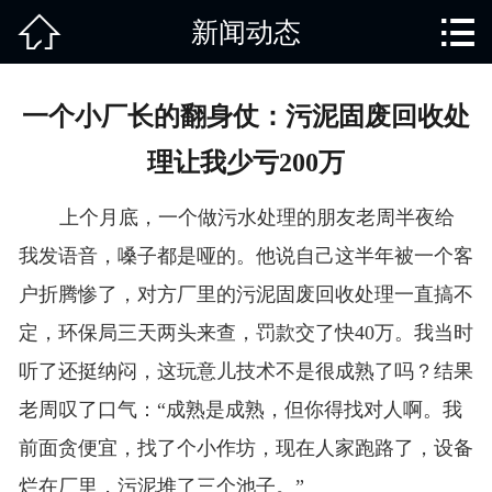


新闻动态
网站首页

关于我们
一个小厂长的翻身仗：污泥固废回收处
产品中心
理让我少亏200万
废旧知识
上个月底，一个做污水处理的朋友老周半夜给
回收范围
我发语音，嗓子都是哑的。他说自己这半年被一个客
户折腾惨了，对方厂里的污泥固废回收处理一直搞不
服务项目
定，环保局三天两头来查，罚款交了快40万。我当时
新闻动态
听了还挺纳闷，这玩意儿技术不是很成熟了吗？结果
老周叹了口气：“成熟是成熟，但你得找对人啊。我
免责说明
前面贪便宜，找了个小作坊，现在人家跑路了，设备
烂在厂里，污泥堆了三个池子。”